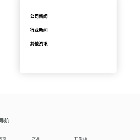
公司新闻
行业新闻
其他资讯
导航
首页
产品
开发板