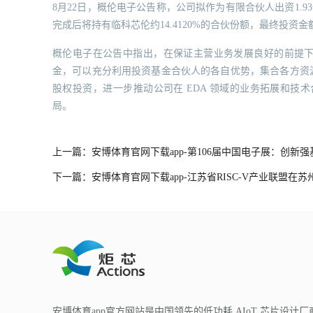
8月22日，概伦电子公告称，公司拟作为有限合伙人出资1.
完成后将持有临科芯伦约14.4120%的合伙份额，最终投
概伦电子在公告中指出，在保证主营业务发展良好的前提下
金，可以充分利用投资基金合伙人的各自优势，集合各方资源
股权投资，进一步推动公司在 EDA 领域的业务拓展和技术
局。
上一篇：安博体育官网下载app-第106届中国电子展：创新
下一篇：安博体育官网下载app-江苏省RISC-V产业联盟在苏
安博体育app官方网站是中国领先的低功耗 AIoT 芯片设计厂