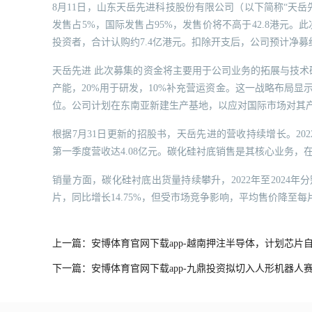
8月11日，山东天岳先进科技股份有限公司（以下简称“天岳先
发售占5%，国际发售占95%，发售价将不高于42.8港元。
投资者，合计认购约7.4亿港元。扣除开支后，公司预计净募约
天岳先进 此次募集的资金将主要用于公司业务的拓展与技术
产能，20%用于研发，10%补充营运资金。这一战略布局
位。公司计划在东南亚新建生产基地，以应对国际市场对其
根据7月31日更新的招股书，天岳先进的营收持续增长。2022年至2
第一季度营收达4.08亿元。碳化硅衬底销售是其核心业务，
销量方面，碳化硅衬底出货量持续攀升，2022年至2024年分别为63
片，同比增长14.75%，但受市场竞争影响，平均售价降至每片3
上一篇：安博体育官网下载app-越南押注半导体，计划芯片
下一篇：安博体育官网下载app-九鼎投资拟切入人形机器人