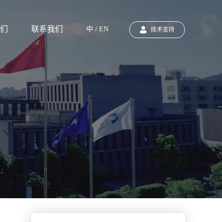
们
联系我们
中 / EN
技术支持