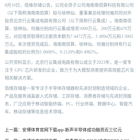
8月10日，佰维存储公告，公司全资子公司海南南佰算科技有限公司
（以下简称海南南佰算）拟与徐林仙、董事兼总经理何瀚共同对外
投资北京行云集成电路有限公司（以下简称行云集成）。海南南佰
算、徐林仙、何瀚分别向行云集成增资1000万元、200万元和470万
元，对应增资取得的注册资本额为7.4472万元、1.4894万元和3.5002
万元。本次增资完成后，海南南佰算、徐林仙、何瀚分别持有行云
集成股权的比例为1.0600%、0.2120%和0.4982%。
公开资料显示，北京行云集成电路有限公成立于2023年，是一家专
注于 GPU 芯片研发的企业，致力于为大模型场景提供高效能芯片及
相关解决方案。
佰维存储是一家专注于半导体存储器和先进封测制造领域的企业，
产品及服务涵盖嵌入式存储、工控存储、消费者存储与先进封测服
务，广泛应用于移动智能终端、PC、行业终端、数据中心、智能汽
车、移动存储等信息技术领域。
上一篇：安博体育官网下载app-新声半导体成功融资近三亿元