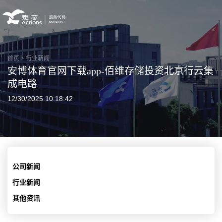
首页
>
行业新闻
安博体育官网下载app-佰维存储投资北京行云集
成电路
12/30/2025 10:18:42
公司新闻
行业新闻
其他资讯