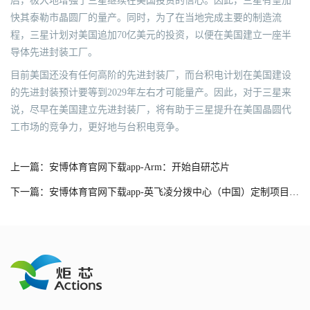
后，极大地增强了三星继续在美国投资的信心。因此，三星有望加
快其泰勒市晶圆厂的量产。同时，为了在当地完成主要的制造流
程，三星计划对美国追加70亿美元的投资，以便在美国建立一座半
导体先进封装工厂。
目前美国还没有任何高阶的先进封装厂，而台积电计划在美国建设
的先进封装预计要等到2029年左右才可能量产。因此，对于三星来
说，尽早在美国建立先进封装厂，将有助于三星提升在美国晶圆代
工市场的竞争力，更好地与台积电竞争。
上一篇：安博体育官网下载app-Arm：开始自研芯片
下一篇：安博体育官网下载app-英飞凌分拨中心（中国）定制项目签约