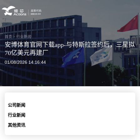
首页
>
行业新闻
安博体育官网下载app-与特斯拉签约后，三星拟
70亿美元再建厂
01/08/2026 14:16:44
公司新闻
行业新闻
其他资讯