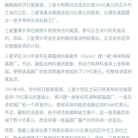
据韩国经济日报报道，三星与特斯拉达成总价值165亿美元的芯片代
工合约之后，三星准备对美国追加70亿美元的投资，以便在美国建
立一座半导体先进封装工厂。
三星董事长李在镕预计将很快访问美国，参与正在进行的贸易谈
判。因此，三星预计将会在谈判期间或谈判结束后，正式宣布这项
对美国投资的计划。
三星早在2021年宣布在美国德州泰勒市（Taylor）建一座5纳米制程
晶圆厂。不过，面临当地的通货膨胀、劳动力和材料成本上涨等挑
战，使得该晶圆厂的投资额最终增加到了170亿美元，但整体进度持
续延迟。
2025年4月，华尔街日报曾报道，三星计划在之前已经宣布的对美国
投资170亿美元的基础上，再兴建一座新的先进制程晶圆厂、一座先
进封装厂和一个研发中心，使得总体的投资金额达到约440亿美元。
不过，最新的消息称，由于经济放缓和缺乏客户，这一投资最后削
减了数十亿美元，而且将第一座晶圆厂量产的时间进一步延后。
然而，随着三星成功拿下特斯拉高达165亿美元的芯片代工合约之