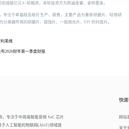
完成超亿元A+轮融资，本轮投资方为熙诚金睿、金桥基金。
商，专注于单晶硅及硅片生产、销售，主要产品为重掺研磨片、轻掺研
定位为分离器件用的研磨片、腐蚀片、一般抛光片、EPI 的衬底片。
捷利美维
布2026财年第一季度财报
快速
商，专注于中高端智能音频 SoC 芯片
网站
人工智能的物联网(AIoT)领域提
关于