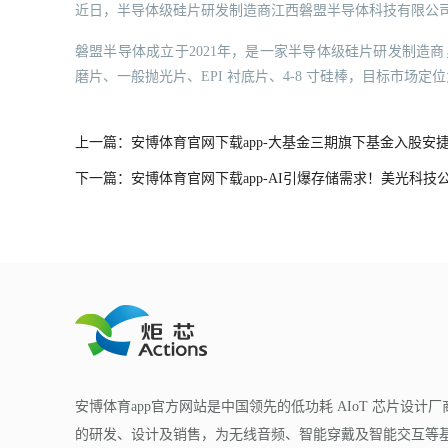
近日，半导体级硅片研发制造商江西磐盟半导体科技有限公司
磐盟半导体成立于2021年，是一家半导体级硅片研发制造
磨片、一般抛光片、EPI 衬底片、4-8 寸硅棒，目标市场
上一篇：安博体育官网下载app-大基金三期旗下基金入股安
下一篇：安博体育官网下载app-AI引爆存储需求！美光科技公
安博体育app官方网站是中国领先的低功耗 AIoT 芯片设计厂
的研发、设计及销售，为无线音频、智能穿戴及智能交互等基于