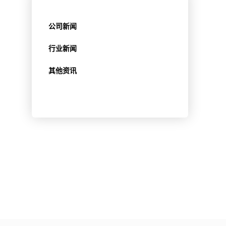
公司新闻
行业新闻
其他资讯