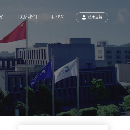
们
联系我们
中 / EN
技术支持