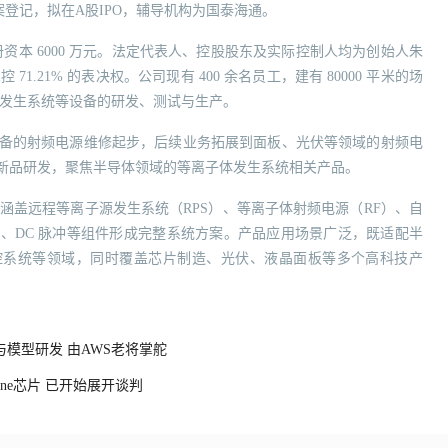
案登记，拟在A股IPO，辅导机构为国泰海通。
注册资本 6000 万元。法定代表人、控股股东及实际控制人均为创始人朱
1.21% 的表决权。公司现有 400 余名员工，建有 80000 平米的场
子发生系统等设备的研发、测试与生产。
D 设备的射频电源维修起步，后续业务拓展到面板、光伏等领域的射频电
为新品研发，聚焦半导体领域的等离子体发生系统相关产品。
品涵盖远程等离子源发生系统（RPS）、等离子体射频电源（RF）、自
 脉冲、DC 脉冲等组件形成完整系统方案。产品应用场景广泛，既适配半
控系统等领域，同时覆盖芯片制造、光伏、液晶面板等多个高科技产
与模型研发 由AWS老将掌舵
ne芯片 已开始展开谈判