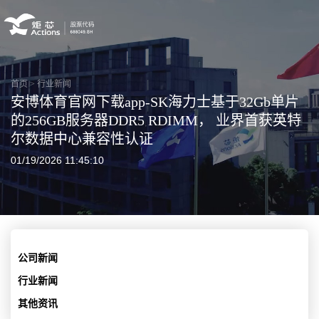
首页
>
行业新闻
安博体育官网下载app-SK海力士基于32Gb单片
的256GB服务器DDR5 RDIMM， 业界首获英特
尔数据中心兼容性认证
01/19/2026 11:45:10
公司新闻
行业新闻
其他资讯