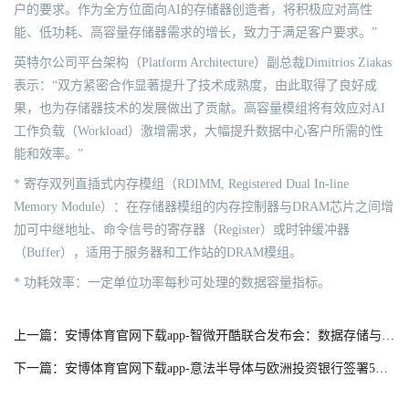
户的要求。作为全方位面向AI的存储器创造者，将积极应对高性
能、低功耗、高容量存储器需求的增长，致力于满足客户要求。”
英特尔公司平台架构（Platform Architecture）副总裁Dimitrios Ziakas
表示：“双方紧密合作显著提升了技术成熟度，由此取得了良好成
果，也为存储器技术的发展做出了贡献。高容量模组将有效应对AI
工作负载（Workload）激增需求，大幅提升数据中心客户所需的性
能和效率。”
* 寄存双列直插式内存模组（RDIMM, Registered Dual In-line
Memory Module）：在存储器模组的内存控制器与DRAM芯片之间增
加可中继地址、命令信号的寄存器（Register）或时钟缓冲器
（Buffer），适用于服务器和工作站的DRAM模组。
* 功耗效率：一定单位功率每秒可处理的数据容量指标。
上一篇：安博体育官网下载app-智微开酷联合发布会：数据存储与毫米波感测新突破
下一篇：安博体育官网下载app-意法半导体与欧洲投资银行签署5亿欧元融资协议