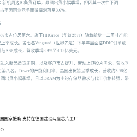
、笔电/PC新机周边IC备货订单，晶圆出货小幅季增，但因其一次性下调
市占率因同业竞争而微幅滑落至3.6%。
名
以2.6%市占位居第六。旗下HHGrace（华虹宏力）随着新增十二英寸产能
季成长。第七名Vanguard（世界先进）下半年虽面临DDIC订单放
ASP成长，营收季增8.9%至4.12亿美元。
及PMIC进入新品备货周期，以及客户市占提升、带动上游投片需求，营收季
升至第八名。Tower的产能利用率、晶圆出货皆呈季成长，营收约3.96亿
季晶圆出货小幅季增，且以DRAM为主的存储器需求与代工价格转强，带
元德国国家援助 支持在德国建设两座芯片工厂
O