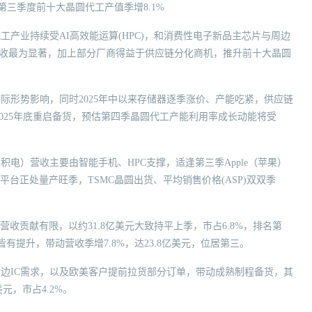
25年第三季度前十大晶圆代工产值季增8.1%
晶圆代工产业持续受AI高效能运算(HPC)，和消费性电子新品主芯片与周边
献营收最为显著，加上部分厂商得益于供应链分化商机，推升前十大晶圆
将受国际形势影响，同时2025年中以来存储器逐季涨价、产能吃紧，供应链
2025年底重启备货，预估第四季晶圆代工产能利用率成长动能将受
积电）营收主要由智能手机、HPC支撑，适逢第三季Apple（苹果）
ell系列平台正处量产旺季，TSMC晶圆出货、平均销售价格(ASP)双双季
营收贡献有限，以约31.8亿美元大致持平上季，市占6.8%，排名第
有提升，带动营收季增7.8%，达23.8亿美元，位居第三。
周边IC需求，以及欧美客户提前拉货部分订单，带动成熟制程备货，其
元，市占4.2%。