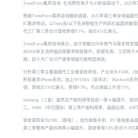
TrendForce集邦咨询: 在消费性电子与AI新品驱动下，20
根据TrendForce集邦咨询最新调查，2025年第三季全球
IC需求带动，以7nm(含)以下先进制程生产的高价晶圆贡
代工厂第三季合计营收季增8.1%，接近451亿美元。
TrendForce集邦咨询表示，由于预期2026年景气与需求
对2026年主流终端应用需求转趋保守，即便车用、工控将于
限，前十大厂合计产值季增幅可能明显收敛。
分析第三季主要晶圆代工业者营收表现，产业龙头TSMC（台
积极备货iPhone系列，加上NVIDIA（英伟达） Blackw
增，营收近331亿美元，季增9.3%，市占微幅上升至71%。
Samsung（三星）虽然总产能利用率较前一季小幅提升，但对
二。SMIC（中芯国际）第三季产能利用率、晶圆出货、ASP皆
营收第四名为UMC（联电），因为智能手机、PC/笔电新品
第三季整体产能利用率小幅提升，营收季增3.8%至近19.8亿美