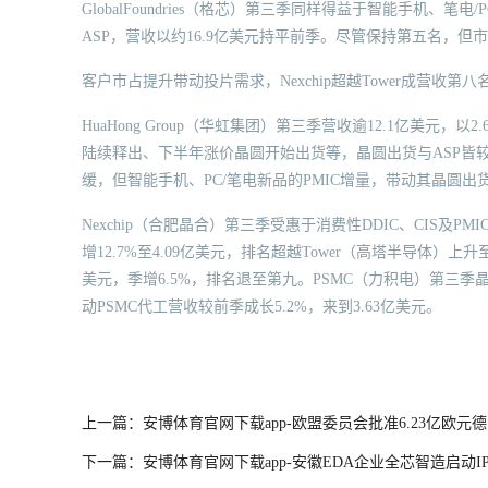
GlobalFoundries（格芯）第三季同样得益于智能手机
ASP，营收以约16.9亿美元持平前季。尽管保持第五名，但
客户市占提升带动投片需求，Nexchip超越Tower成营收第八
HuaHong Group（华虹集团）第三季营收逾12.1亿美元，
陆续释出、下半年涨价晶圆开始出货等，晶圆出货与ASP皆较上
缓，但智能手机、PC/笔电新品的PMIC增量，带动其晶圆出货与
Nexchip（合肥晶合）第三季受惠于消费性DDIC、CIS
增12.7%至4.09亿美元，排名超越Tower（高塔半导体）上
美元，季增6.5%，排名退至第九。PSMC（力积电）第三
动PSMC代工营收较前季成长5.2%，来到3.63亿美元。
上一篇：安博体育官网下载app-欧盟委员会批准6.23亿欧
下一篇：安博体育官网下载app-安徽EDA企业全芯智造启动IP