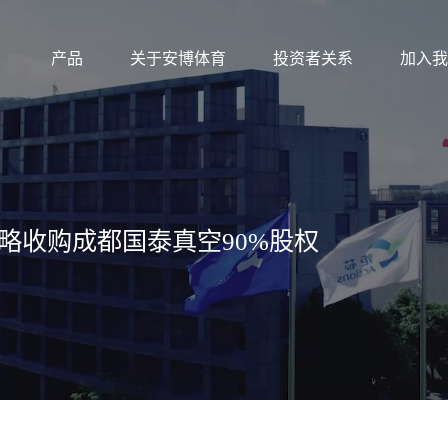
产品
关于安博体育
投资者关系
加入我
战略收购成都国泰真空90%股权