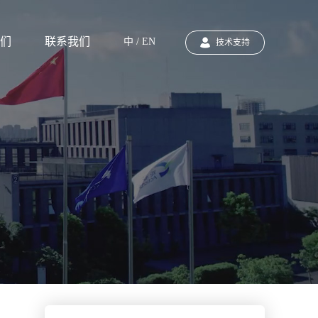
们
联系我们
中 / EN
技术支持