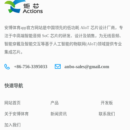
安博体育app官方网站是中国领先的低功耗 AIoT 芯片设计厂商，专
注于中高端智能音频 SoC 芯片的研发、设计及销售，为无线音频、
智能穿戴及智能交互等基于人工智能的物联网(AIoT)领域提供专业
集成芯片。
+86-756-3395033
anbo-sales@gmail.com
快速导航
网站首页
产品
开发板
关于安博体育
新闻资讯
联系我们
加入我们