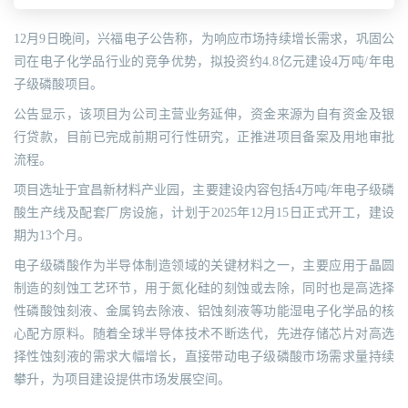
12月9日晚间，兴福电子公告称，为响应市场持续增长需求，巩固公
司在电子化学品行业的竞争优势，拟投资约4.8亿元建设4万吨/年电
子级磷酸项目。
公告显示，该项目为公司主营业务延伸，资金来源为自有资金及银
行贷款，目前已完成前期可行性研究，正推进项目备案及用地审批
流程。
项目选址于宜昌新材料产业园，主要建设内容包括4万吨/年电子级磷
酸生产线及配套厂房设施，计划于2025年12月15日正式开工，建设
期为13个月。
电子级磷酸作为半导体制造领域的关键材料之一，主要应用于晶圆
制造的刻蚀工艺环节，用于氮化硅的刻蚀或去除，同时也是高选择
性磷酸蚀刻液、金属钨去除液、铝蚀刻液等功能湿电子化学品的核
心配方原料。随着全球半导体技术不断迭代，先进存储芯片对高选
择性蚀刻液的需求大幅增长，直接带动电子级磷酸市场需求量持续
攀升，为项目建设提供市场发展空间。