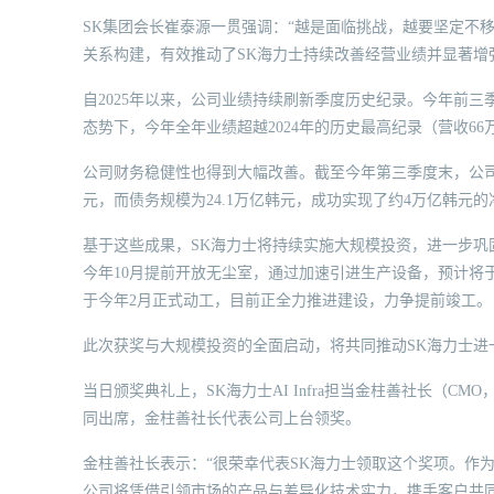
SK集团会长崔泰源一贯强调：“越是面临挑战，越要坚定不
关系构建，有效推动了SK海力士持续改善经营业绩并显著增
自2025年以来，公司业绩持续刷新季度历史纪录。今年前三
态势下，今年全年业绩超越2024年的历史最高纪录（营收6
公司财务稳健性也得到大幅改善。截至今年第三季度末，公司的
元，而债务规模为24.1万亿韩元，成功实现了约4万亿韩元
基于这些成果，SK海力士将持续实施大规模投资，进一步巩固
今年10月提前开放无尘室，通过加速引进生产设备，预计将
于今年2月正式动工，目前正全力推进建设，力争提前竣工。
此次获奖与大规模投资的全面启动，将共同推动SK海力士进
当日颁奖典礼上，SK海力士AI Infra担当金柱善社长（CMO，Chi
同出席，金柱善社长代表公司上台领奖。
金柱善社长表示：“很荣幸代表SK海力士领取这个奖项。作为‘全方位面向A
公司将凭借引领市场的产品与差异化技术实力，携手客户共同