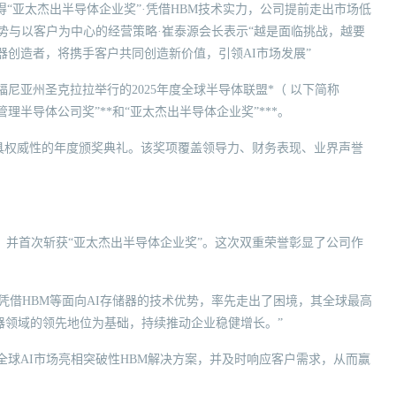
摘得“亚太杰出半导体企业奖”·凭借HBM技术实力，公司提前走出市场低
势与以客户为中心的经营策略·崔泰源会长表示“越是面临挑战，越要
储器创造者，将携手客户共同创造新价值，引领AI市场发展”
利福尼亚州圣克拉拉举行的2025年度全球半导体联盟*（ 以下简称
管理半导体公司奖”**和“亚太杰出半导体企业奖”***。
最具权威性的年度颁奖典礼。该奖项覆盖领导力、财务表现、业界声誉
”，并首次斩获“亚太杰出半导体企业奖”。这次双重荣誉彰显了公司作
凭借HBM等面向AI存储器的技术优势，率先走出了困境，其全球最高
器领域的领先地位为基础，持续推动企业稳健增长。”
全球AI市场亮相突破性HBM解决方案，并及时响应客户需求，从而赢