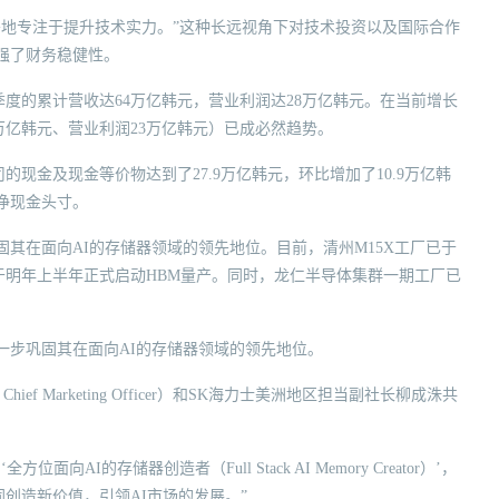
移地专注于提升技术实力。”这种长远视角下对技术投资以及国际合作
强了财务稳健性。
季度的累计营收达64万亿韩元，营业利润达28万亿韩元。在当前增长
6万亿韩元、营业利润23万亿韩元）已成必然趋势。
现金及现金等价物达到了27.9万亿韩元，环比增加了10.9万亿韩
的净现金头寸。
其在面向AI的存储器领域的领先地位。目前，清州M15X工厂已于
于明年上半年正式启动HBM量产。同时，龙仁半导体集群一期工厂已
一步巩固其在面向AI的存储器领域的领先地位。
ef Marketing Officer）和SK海力士美洲地区担当副社长柳成洙共
I的存储器创造者（Full Stack AI Memory Creator）’，
创造新价值，引领AI市场的发展。”