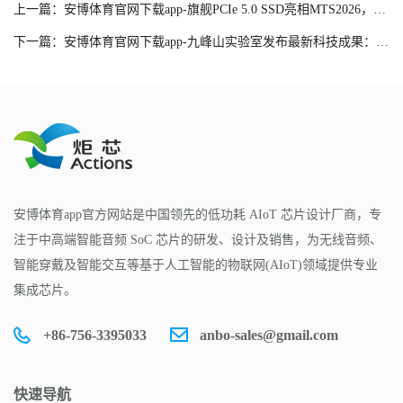
上一篇：安博体育官网下载app-旗舰PCIe 5.0 SSD亮相MTS2026，得瑞领新解码AI时代应对之道
下一篇：安博体育官网下载app-九峰山实验室发布最新科技成果：氮化镓电源模块
安博体育app官方网站是中国领先的低功耗 AIoT 芯片设计厂商，专
注于中高端智能音频 SoC 芯片的研发、设计及销售，为无线音频、
智能穿戴及智能交互等基于人工智能的物联网(AIoT)领域提供专业
集成芯片。
+86-756-3395033
anbo-sales@gmail.com
快速导航