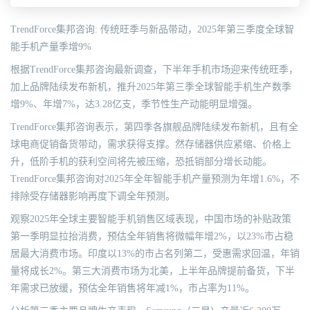
TrendForce集邦咨询: 传统旺季与新品带动，2025年第三季度全球智
能手机产量季增9%
根据TrendForce集邦咨询最新调查，下半年手机市场迎来传统旺季，
加上品牌陆续发布新机，推升2025年第三季全球智能手机生产数季
增9%、年增7%，达3.28亿支，季节性生产动能明显增强。
TrendForce集邦咨询表示，第四季各旗舰品牌陆续发布新机，且有全
球电商促销备货带动，需求获得支撑。然存储器供应紧缩、价格上
升，低阶手机的获利空间将先被压缩，恐抵销部分增长动能。
TrendForce集邦咨询对2025年全年智能手机产量预测为年增1.6%，不
排除受存储器影响再度下调全年预测。
观察2025年全球主要智能手机销售区域表现，中国市场的补贴政策
第一季明显拉抬消费，预估全年销售将微幅年增2%，以23%市占稳
居最大消费市场。印度以13%的市占名列第二，受惠需求回温，年销
量将成长2%。第三大消费市场为北美，上半年品牌提前备货，下半
年需求已放缓，预估全年销售将年减1%，市占率为11%。