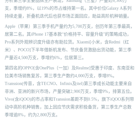
分析第三季主要品牌生产表现，Samsung（三星）产量近6,300万
支，季增约8%，以19%的市占维持第一名。其中价位Galaxy A系列
持续走量，折叠机迭代后也获市场正面回应，助益高阶机种销量。
Apple（苹果）第三季手机产量约为5,700万支，创历年第三季最高，
居第二名。其iPhone 17基本款“价格持平、容量升级”的策略成功，
Pro系列外观辨识度升级亦有助拉货。Xiaomi[小米，含Redmi（红
米）、POCO]下半年借新机发布、节庆备货激励出货动能，第三季
产量近4,500万支，季增约6%，位居第三。
第四名的OPPO[含OnePlus（一加）及Realme]受惠于印度、东南亚和
拉美市场销售复苏，第三季生产数约4,000万支，季增8%。
Transsion(传音，含TECNO、Infinix及itel)第三季成长动能主要来自
非洲、亚洲的新兴市场，产量突破2,900万支，季增9%，排第五位。
Vivo(含iQOO)的市占率和Transsion差距不到0.5%，旗下iQOO系列带
动中高阶机种销售，加上因应节庆需求积极备货，第三季生产总数
季增逾8%，约为2,800万支。