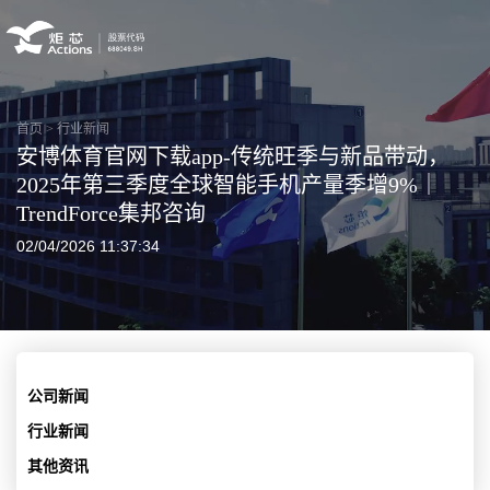
首页
>
行业新闻
安博体育官网下载app-传统旺季与新品带动，
2025年第三季度全球智能手机产量季增9%｜
TrendForce集邦咨询
02/04/2026 11:37:34
公司新闻
行业新闻
其他资讯