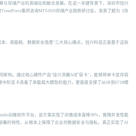
计算与存储产业的高端化和融合发展。在这一关键背景下，深圳市铨兴
endForce集邦咨询MTS2026存储产业趋势研讨会，发表了题为《存
成本、高能耗、数据安全隐患”三大核心痛点。铨兴科技正是基于这些
同架构。通过核心硬件产品“铨兴添翼AI扩容卡”，能够将单卡显存容
使中阶显卡具备了承载超大模型的能力，更直接支撑了从6B到671B模
 Studio训推软件平台，该方案实现了训推成本直降90%，推理并发性能
部署的特性，从根本上保障了企业的数据安全与隐私，真正实现了AI