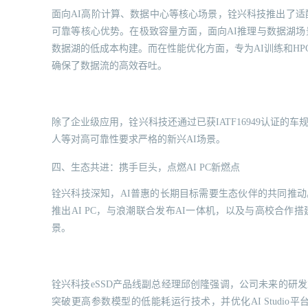
面向AI高阶计算、数据中心等核心场景，铨兴科技推出了适配AI
可靠等核心优势。在极致容量方面，面向AI推理与数据湖场景，
数据湖的低成本构建。而在性能优化方面，专为AI训练和HPC等“混合
确保了数据流的高效吞吐。
除了企业级应用，铨兴科技还通过已获IATF16949认证
人等对高可靠性要求严格的新兴AI场景。
四、生态共进：携手巨头，点燃AI PC新燃点
铨兴科技深知，AI普惠的长期目标需要生态伙伴的共同推动
推出AI PC，与浪潮联合发布AI一体机，以及与高校合作
景。
铨兴科技eSSD产品线副总经理邱创隆强调，公司未来的研发
突破更高参数模型的低能耗运行技术，并优化AI Studi