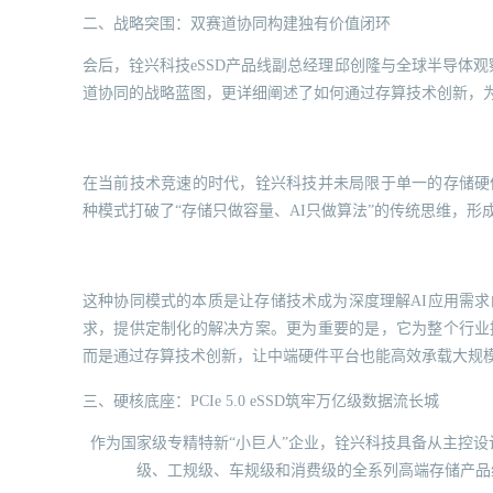
二、战略突围：双赛道协同构建独有价值闭环
会后，铨兴科技eSSD产品线副总经理邱创隆与全球半导体观
道协同的战略蓝图，更详细阐述了如何通过存算技术创新，
在当前技术竞速的时代，铨兴科技并未局限于单一的存储硬
种模式打破了“存储只做容量、AI只做算法”的传统思维，形
这种协同模式的本质是让存储技术成为深度理解AI应用需求
求，提供定制化的解决方案。更为重要的是，它为整个行业
而是通过存算技术创新，让中端硬件平台也能高效承载大规模模
三、硬核底座：PCIe 5.0 eSSD筑牢万亿级数据流长城
作为国家级专精特新“小巨人”企业，铨兴科技具备从主控
级、工规级、车规级和消费级的全系列高端存储产品