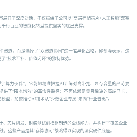
察展开了深度对话，不仅描绘了公司以“高端存储芯片+人工智能”双赛
为千行百业的智能化转型提供坚实的底层支撑。
件赛道，而是选择了“双赛道协同”这一差异化战略。邱创隆表示，这
成了“技术互补、价值闭环”的独特优势。
的“算力伙伴”。它能够精准把握AI训练对高带宽、显存容量的严苛要
提供了“降本增效”的革命性路径：不再依赖昂贵且稀缺的高端显卡，
型，加速推动AI技术从“少数企业专属”走向“行业普惠”。
设计、芯片研发、封装测试到模组制造的全栈能力，并构建了覆盖企业
线。这些产品是其“存算协同”战略得以实现的坚实硬件底座。