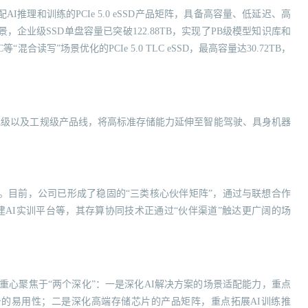
推理和训练的PCIe 5.0 eSSD产品矩阵，具备高容量、低延迟、高
企业级SSD单盘容量已突破122.88TB，实现了PB级模型知识库和
读写”场景优化的PCIe 5.0 TLC eSSD，最高容量达30.72TB，
的车规级以及工规级产品线，将高标准存储能力延伸至智能驾驶、具身机器
。目前，公司已形成了稳固的“三类核心伙伴矩阵”，通过与联想合作
搭建AI实训平台等，其存算协同技术正通过“伙伴渠道”触达更广阔的场
重心聚焦于“两个深化”：一是深化AI解决方案的场景适配能力，重点
o平台的易用性；二是深化高端存储芯片的产品矩阵，重点拓展AI训练推