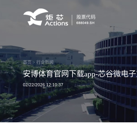
首页
>
行业新闻
安博体育官网下载app-芯谷微电子
02/22/2026 12:10:37