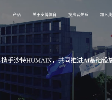
产品
关于安博体育
投资者关系
加入我
科携手沙特HUMAIN，共同推进AI基础设