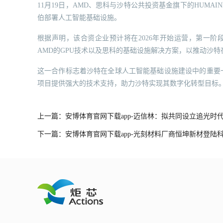
11月19日，AMD、思科与沙特公共投资基金旗下的HUMA
伯部署人工智能基础设施。
根据声明，该合资企业预计将在2026年开始运营，第一阶
AMD的GPU技术以及思科的基础设施解决方案，以推动沙
这一合作标志着沙特在全球人工智能基础设施建设中的重要
项目提供强大的技术支持，助力沙特实现其数字化转型目标
上一篇：安博体育官网下载app-迈信林：拟共同设立追光时
下一篇：安博体育官网下载app-光刻材料厂商恒坤新材登陆