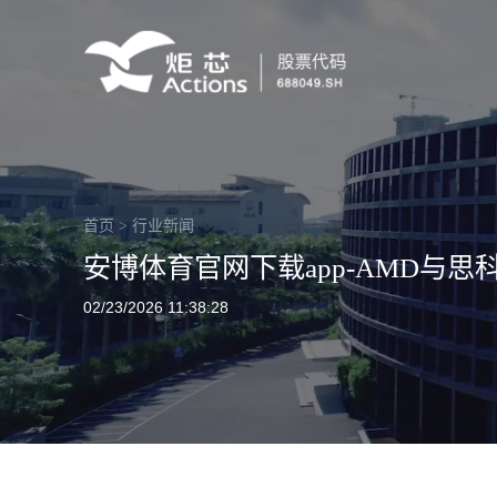
首页
>
行业新闻
安博体育官网下载app-AMD与思
02/23/2026 11:38:28