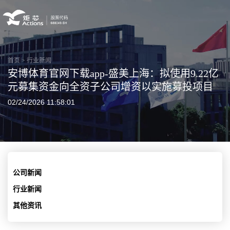
首页
>
行业新闻
安博体育官网下载app-盛美上海：拟使用9.22亿
元募集资金向全资子公司增资以实施募投项目
02/24/2026 11:58:01
公司新闻
行业新闻
其他资讯