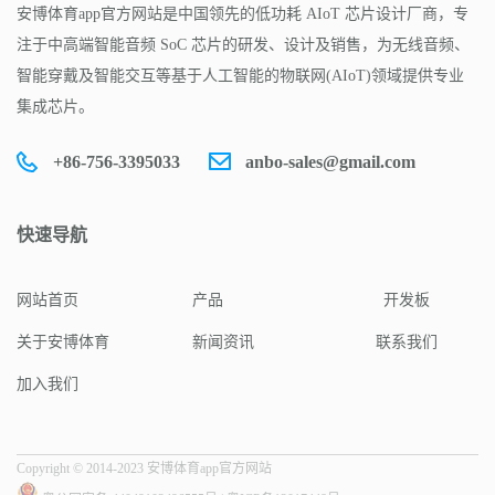
安博体育app官方网站是中国领先的低功耗 AIoT 芯片设计厂商，专
注于中高端智能音频 SoC 芯片的研发、设计及销售，为无线音频、
智能穿戴及智能交互等基于人工智能的物联网(AIoT)领域提供专业
集成芯片。
+86-756-3395033
anbo-sales@gmail.com
快速导航
网站首页
产品
开发板
关于安博体育
新闻资讯
联系我们
加入我们
Copyright © 2014-2023 安博体育app官方网站