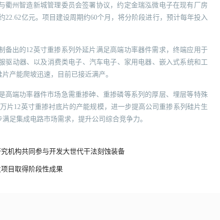
子与衢州智造新城管理委员会签署协议，约定金瑞泓微电子在现有厂房
资约22.62亿元。项目建设周期约60个月，将分阶段进行，预计每年投入
制备出的12英寸重掺系列外延片满足高端功率器件需求，终端应用于
伺服驱动器、以及消费类电子、汽车电子、家用电器、嵌入式系统和工
硅片产能爬坡迅速，目前已接近满产。
是高端功率器件市场急需重掺砷、重掺磷等系列的厚层、埋层等特殊
0万片12英寸重掺衬底片的产能规模，进一步提高公司重掺系列硅片生
步满足集成电路市场需求，提升公司综合竞争力。
、研究机构共同参与开发大世代干法刻蚀装备
发项目取得阶段性成果