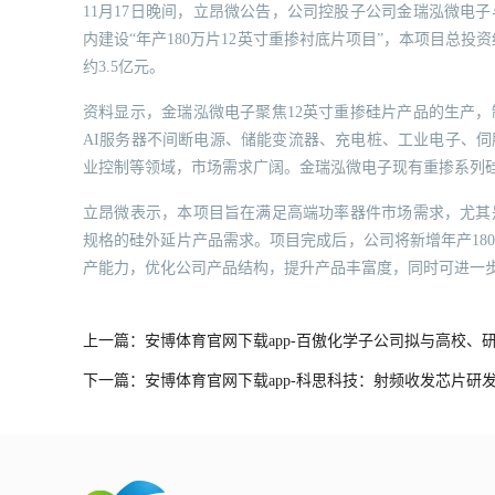
11月17日晚间，立昂微公告，公司控股子公司金瑞泓微电
内建设“年产180万片12英寸重掺衬底片项目”，本项目总投
约3.5亿元。
资料显示，金瑞泓微电子聚焦12英寸重掺硅片产品的生产，
AI服务器不间断电源、储能变流器、充电桩、工业电子、
业控制等领域，市场需求广阔。金瑞泓微电子现有重掺系列
立昂微表示，本项目旨在满足高端功率器件市场需求，尤其
规格的硅外延片产品需求。项目完成后，公司将新增年产18
产能力，优化公司产品结构，提升产品丰富度，同时可进一
上一篇：安博体育官网下载app-百傲化学子公司拟与高校
下一篇：安博体育官网下载app-科思科技：射频收发芯片研