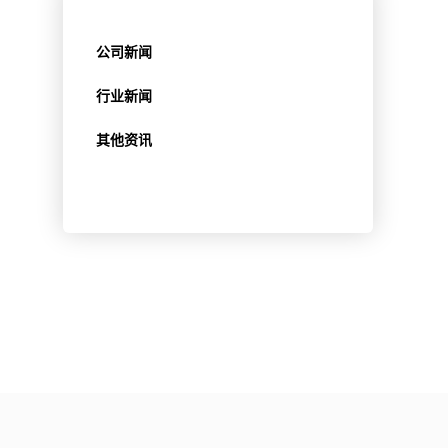
公司新闻
行业新闻
其他资讯