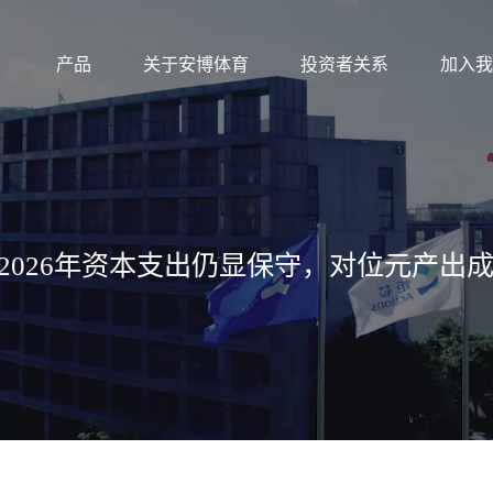
产品
关于安博体育
投资者关系
加入我
2026年资本支出仍显保守，对位元产出成长助