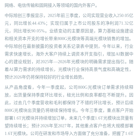
网络、电信传输和固网接入等领域的国内外客户。
中际旭创三季报显示，2025年前三季度，公司实现营业收入250.05亿
元，同比增长44.43%；实现归属于上市公司股东的净利润71.32亿
元，同比增长90.05%。业绩变动的主要原因是，算力基础设施建设
和相关资本开支的增长带来800G光模块等高端光模块销售的增加。
中际旭创在最新披露的投资者关系记录表中提到，今年以来，行业
需求快速增长，海外大客户持续上调资本开支指引，增加AI数据中
心的建设规划，对2025年—2026年光模块的明确需求提出指引。随
着AI算力需求的持续增长，光模块行业保持高景气度和高确定性，
预计2026年仍将保持较好的行业增长趋势。
从产品角度看，今年一季度起，公司800G光模块订单需求持续释
放，出货量保持季度环比增长，硅光比例和良率都在不断提升。因
此，过去几个季度营收和毛利都保持了不错的环比增长，预计后续
800G光模块出货量仍将继续保持增长。今年三季度，重点客户开始
部署1.6T光模块并持续增加订单，未来几个季度1.6T光模块出货量有
望持续增长；预计2026年至2027年，其他重点客户也将大规模部署
1.6T光模块。公司在研发和市场导入方面做了充分准备，把握了1.6T