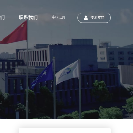
们
联系我们
中 / EN
技术支持