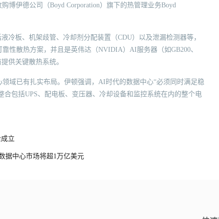
博伊德公司（Boyd Corporation）旗下的热管理业务Boyd
品包括液冷板、机架歧管、冷却剂分配装置（CDU）以及泄漏检测器等，
散热方案，并且是英伟达（NVIDIA）AI服务器（如GB200、
商提供关键散热系统。
领域已有扎实布局。伊顿强调，AI时代的数据中心“必须同时满足稳
，整合包括UPS、配电板、变压器、冷却设备和监控系统在内的整个电
金成立
AI数据中心市场将超1万亿美元