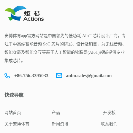
安博体育app官方网站是中国领先的低功耗 AIoT 芯片设计厂商，专
注于中高端智能音频 SoC 芯片的研发、设计及销售，为无线音频、
智能穿戴及智能交互等基于人工智能的物联网(AIoT)领域提供专业
集成芯片。
+86-756-3395033
anbo-sales@gmail.com
快速导航
网站首页
产品
开发板
关于安博体育
新闻资讯
联系我们