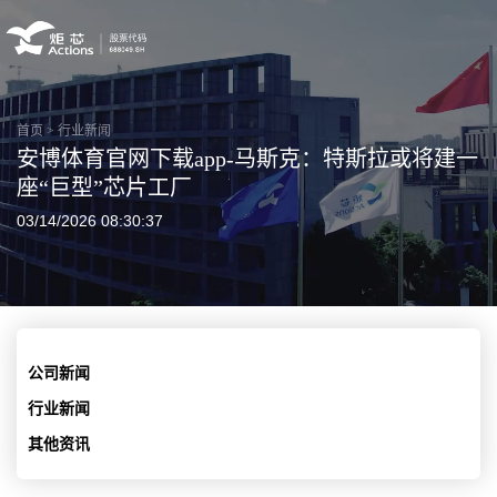
首页
>
行业新闻
安博体育官网下载app-马斯克：特斯拉或将建一
座“巨型”芯片工厂
03/14/2026 08:30:37
公司新闻
行业新闻
其他资讯