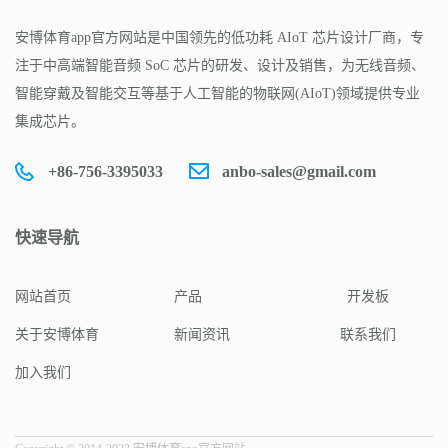
安博体育app官方网站是中国领先的低功耗 AIoT 芯片设计厂商，专
注于中高端智能音频 SoC 芯片的研发、设计及销售，为无线音频、
智能穿戴及智能交互等基于人工智能的物联网(AIoT)领域提供专业
集成芯片。
+86-756-3395033
anbo-sales@gmail.com
快速导航
网站首页
产品
开发板
关于安博体育
新闻资讯
联系我们
加入我们