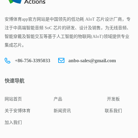
安博体育app官方网站是中国领先的低功耗 AIoT 芯片设计厂商，专
注于中高端智能音频 SoC 芯片的研发、设计及销售，为无线音频、
智能穿戴及智能交互等基于人工智能的物联网(AIoT)领域提供专业
集成芯片。
+86-756-3395033
anbo-sales@gmail.com
快速导航
网站首页
产品
开发板
关于安博体育
新闻资讯
联系我们
加入我们