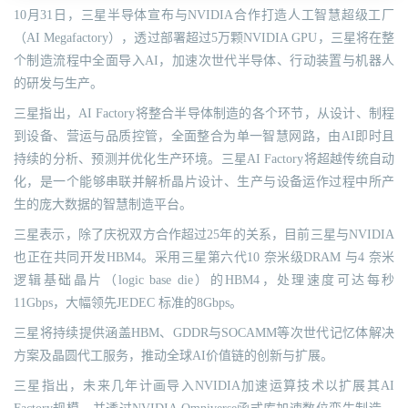
10月31日，三星半导体宣布与NVIDIA合作打造人工智慧超级工厂
（AI Megafactory），透过部署超过5万颗NVIDIA GPU，三星将在整
个制造流程中全面导入AI，加速次世代半导体、行动装置与机器人
的研发与生产。
三星指出，AI Factory将整合半导体制造的各个环节，从设计、制程
到设备、营运与品质控管，全面整合为单一智慧网路，由AI即时且
持续的分析、预测并优化生产环境。三星AI Factory将超越传统自动
化，是一个能够串联并解析晶片设计、生产与设备运作过程中所产
生的庞大数据的智慧制造平台。
三星表示，除了庆祝双方合作超过25年的关系，目前三星与NVIDIA
也正在共同开发HBM4。采用三星第六代10 奈米级DRAM 与4 奈米
逻辑基础晶片（logic base die）的HBM4，处理速度可达每秒
11Gbps，大幅领先JEDEC 标准的8Gbps。
三星将持续提供涵盖HBM、GDDR与SOCAMM等次世代记忆体解决
方案及晶圆代工服务，推动全球AI价值链的创新与扩展。
三星指出，未来几年计画导入NVIDIA加速运算技术以扩展其AI