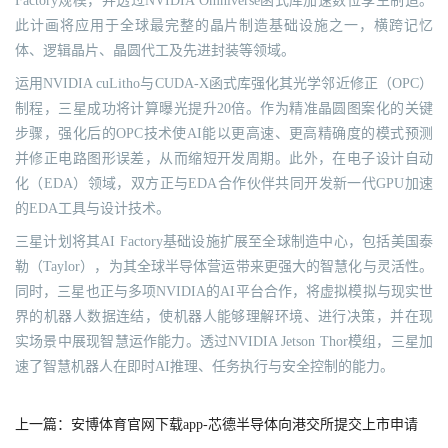
Factory规模，并透过NVIDIA Omniverse函式库加速数位孪生制造。
此计画将应用于全球最完整的晶片制造基础设施之一，横跨记忆
体、逻辑晶片、晶圆代工及先进封装等领域。
运用NVIDIA cuLitho与CUDA-X函式库强化其光学邻近修正（OPC）
制程，三星成功将计算曝光提升20倍。作为精准晶圆图案化的关键
步骤，强化后的OPC技术使AI能以更高速、更高精确度的模式预测
并修正电路图形误差，从而缩短开发周期。此外，在电子设计自动
化（EDA）领域，双方正与EDA合作伙伴共同开发新一代GPU加速
的EDA工具与设计技术。
三星计划将其AI Factory基础设施扩展至全球制造中心，包括美国泰
勒（Taylor），为其全球半导体营运带来更强大的智慧化与灵活性。
同时，三星也正与多项NVIDIA的AI平台合作，将虚拟模拟与现实世
界的机器人数据连结，使机器人能够理解环境、进行决策，并在现
实场景中展现智慧运作能力。透过NVIDIA Jetson Thor模组，三星加
速了智慧机器人在即时AI推理、任务执行与安全控制的能力。
上一篇：安博体育官网下载app-芯德半导体向港交所提交上市申请