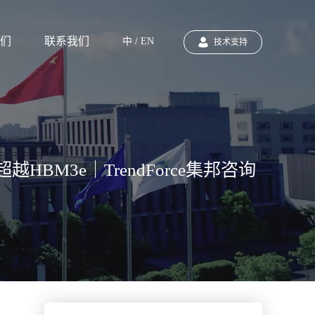
们
联系我们
中 / EN
技术支持
BM3e｜TrendForce集邦咨询