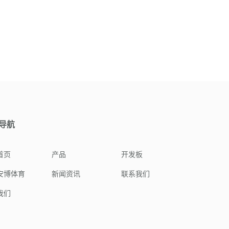
导航
首页
产品
开发板
安博体育
新闻资讯
联系我们
我们