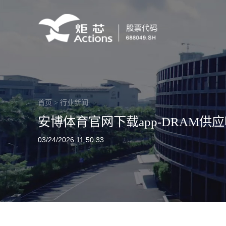
首页
>
行业新闻
安博体育官网下载app-DRAM供应吃
03/24/2026 11:50:33