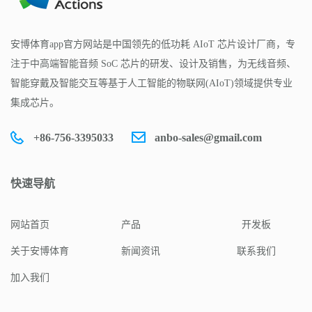
安博体育app官方网站是中国领先的低功耗 AIoT 芯片设计厂商，专
注于中高端智能音频 SoC 芯片的研发、设计及销售，为无线音频、
智能穿戴及智能交互等基于人工智能的物联网(AIoT)领域提供专业
集成芯片。
+86-756-3395033
anbo-sales@gmail.com
快速导航
网站首页
产品
开发板
关于安博体育
新闻资讯
联系我们
加入我们