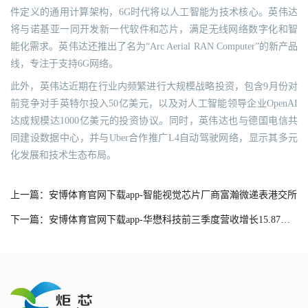
件定义的通用计算架构，6G时代将以人工智能为技术核心。英伟达
将与诺基亚一同开发新一代软件和芯片，满足无线网络数字化和智
能化需求。英伟达还推出了名为“Arc Aerial RAN Computer”的新产品
线，专注于支持6G网络。
此外，英伟达近期在行业内频繁进行大规模战略投资，包含9月份对
前竞争对手英特尔投入50亿美元，以及对人工智能领导企业OpenAI
达成规模达1000亿美元的投资协议。同时，英伟达也与德国电信共
同建设数据中心，并与Uber合作推广L4自动驾驶网络，显示其多元
化发展和技术生态布局。
上一篇：安博体育官网下载app-智能视觉芯片厂商富瀚微递表港交所
下一篇：安博体育官网下载app-华懋科技前三季度营收增长15.87% 积极切入AI算力核心赛道