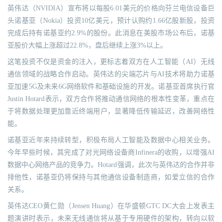
英伟达（NVIDIA）宣布将以每股6.01美元的价格向芬兰电信设备巨
头诺基亚（Nokia）投资10亿美元，预计认购约1.66亿股新股，投资
完成后持有诺基亚约2.9%的股份。此消息在美股市场公布后，诺基
亚股价大幅上涨超过22.8%，盘后继续上涨3%以上。
这笔投资不仅是资金的注入，更标志着双方在人工智能（AI）无线
通信领域的战略合作启动。英伟达的尖端芯片与AI技术将助力诺基
亚加速5G及未来6G网络软件和基础设施的开发。诺基亚首席执行官
Justin Hotard表示，双方合作将推动通信网络的根本性变革，重点在
于将数据处理更加靠近终端用户，显著降低传输延迟，改善网络性
能。
诺基亚近年来持续转型，积极布局人工智能及数据中心相关业务。
今年早些时候，其完成了对光网络设备商Infinera的收购，以增强AI
数据中心网络产品的竞争力。Hotard强调，此次与英伟达的合作并非
排他性，诺基亚仍将保持与其他通信设备制造商，如爱立信的合作
关系。
英伟达CEO黄仁勋（Jensen Huang）在华盛顿GTC DC大会上发表主
题演讲时表示，未来无线通信将从基于专用硬件的架构，转向以软