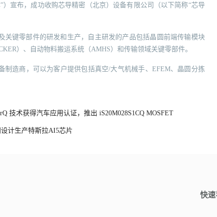
”）宣布，成功收购芯导精密（北京）设备有限公司（以下简称“芯导
块及关键零部件的研发和生产，自主研发的产品包括晶圆前端传输模块
OCKER）、自动物料搬运系统（AMHS）和传输领域关键零部件。
制造商，可以为客户提供包括真空/大气机械手、EFEM、晶圆分拣
uperQ 技术获得汽车应用认证，推出 iS20M028S1CQ MOSFET
设计生产特斯拉AI5芯片
快速