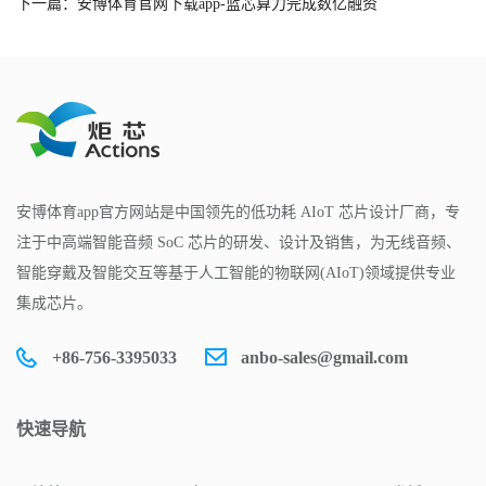
下一篇：安博体育官网下载app-蓝芯算力完成数亿融资
安博体育app官方网站是中国领先的低功耗 AIoT 芯片设计厂商，专
注于中高端智能音频 SoC 芯片的研发、设计及销售，为无线音频、
智能穿戴及智能交互等基于人工智能的物联网(AIoT)领域提供专业
集成芯片。
+86-756-3395033
anbo-sales@gmail.com
快速导航