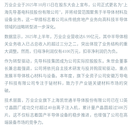
万业企业于2025年10月15日在股东大会上宣布，公司正式更名为“上
海先导基电科技股份有限公司”，并将经营范围聚焦于半导体材料及
设备业务。这一举措标志着公司从传统房地产业务向高科技半导体
领域的战略转型进一步深化。
数据显示，2025年上半年，万业企业营收达6.99亿元，其中半导体相
关业务收入已占总收入的超过三分之二，突出体现了业务结构的重
大调整。然而，归母净利润仅有4100万元，扣非净利润仍为负。
作为转型驱动，先导科技集团成为公司实际控股股东。朱世会董事
长兼总裁强调，公司将依托自主技术研发与投并购双轮驱动，重点
发展半导体核心材料与设备。本年度，旗下全资子公司安徽万导电
子科技有限公司专注于铋材料，致力于产业链关键材料市场的突
破。
技术层面，万业企业旗下上海凯世通半导体股份有限公司已在12英
寸晶圆厂成功交付超过40台离子注入机，累计量产晶圆超过500万
片。这不仅标志着国产半导体设备的稳步推进，也增强了公司在高
端装备市场的竞争力。