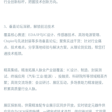
行业创新标杆，把握技术创新方向。
3、垂直论坛深耕，解锁前沿技术
覆盖核心赛道：EDA/IP与IC设计、传感器技术、高效电源管理、
Chiplet与先进封装等多场垂直论坛；聚焦实战干货：针对行业痛
点、技术难点，分享落地经验与解决方案，从理论到实践，帮您打
通技术瓶颈。
精英集结，精准拓展人脉全产业链覆盖：IC设计、制造、封装测
试、终端应用（汽车/工业/能源）、投融资、科研院所等领域精英齐
聚；高效交流场景：会议研讨、展区互动，多场景助力精准链接，
积累高质量行业人脉。
展区探新局，供需精准配专业展示区同步开放，实时锁定元器件供
应风向与OEM采购脉搏，一键完成技术选型、供应链对接，实现需