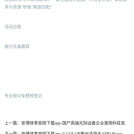
求与资源“秒级”精准匹配！
活动日程
部分往届嘉宾
专业观众免费预登记
上一篇：安博体育官网下载app-国产高端光刻设备企业普雨科技宣布完成数亿元融资
下一篇：安博体育官网下载app-V-COLOR推出适用于AMD Ryzen游戏平台的1+1 DDR5内存与RGB虚拟灯条配套方案