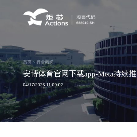
首页
>
行业新闻
安博体育官网下载app-Meta持
04/17/2026 11:09:02