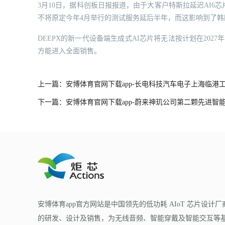
3月10日，据科创板日报报道，由于大客户特斯拉延迟AI6芯
不将原定今年4月举行的测试服务延后半年，而这影响到了韩国Fab
DEEPX的新一代设备端生成式AI芯片将无法按计划在2027年
方能进入全面销售。
上一篇：安博体育官网下载app-长电科技汽车电子上海临港
下一篇：安博体育官网下载app-蔚来神玑公司第二颗先进智
安博体育app官方网站是中国领先的低功耗 AIoT 芯片设计厂
的研发、设计及销售，为无线音频、智能穿戴及智能交互等基于