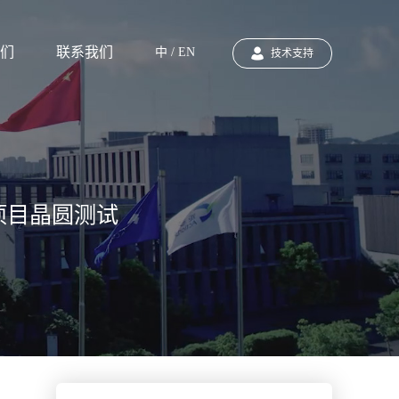
们
联系我们
中 / EN
技术支持
项目晶圆测试