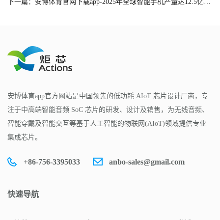
下一篇：安博体育官网下载app-2025年全球智能手机产量达12.5亿支，苹果、三星并列第一｜TrendForce集邦咨询
安博体育app官方网站是中国领先的低功耗 AIoT 芯片设计厂商，专
注于中高端智能音频 SoC 芯片的研发、设计及销售，为无线音频、
智能穿戴及智能交互等基于人工智能的物联网(AIoT)领域提供专业
集成芯片。
+86-756-3395033
anbo-sales@gmail.com
快速导航