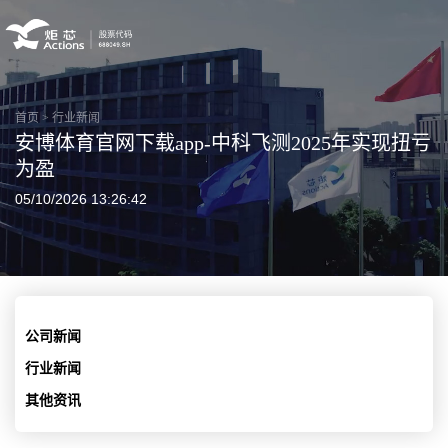
首页
>
行业新闻
安博体育官网下载app-中科飞测2025年实现扭亏
为盈
05/10/2026 13:26:42
公司新闻
行业新闻
其他资讯