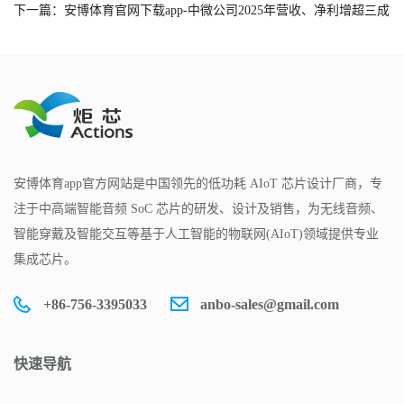
下一篇：安博体育官网下载app-中微公司2025年营收、净利增超三成
安博体育app官方网站是中国领先的低功耗 AIoT 芯片设计厂商，专
注于中高端智能音频 SoC 芯片的研发、设计及销售，为无线音频、
智能穿戴及智能交互等基于人工智能的物联网(AIoT)领域提供专业
集成芯片。
+86-756-3395033
anbo-sales@gmail.com
快速导航