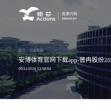
首页
>
行业新闻
安博体育官网下载app-普冉股份202
05/11/2026 13:58:54