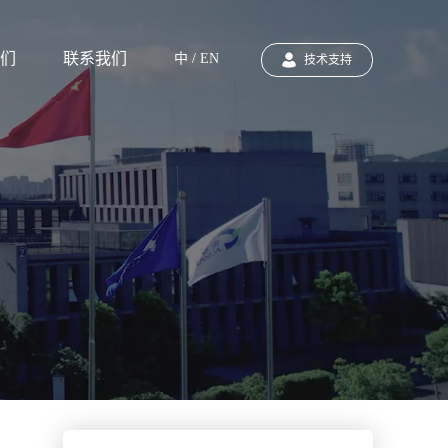
们
联系我们
中 / EN
技术支持