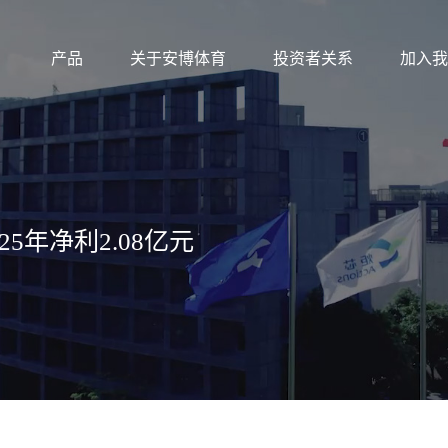
产品
关于安博体育
投资者关系
加入我
5年净利2.08亿元