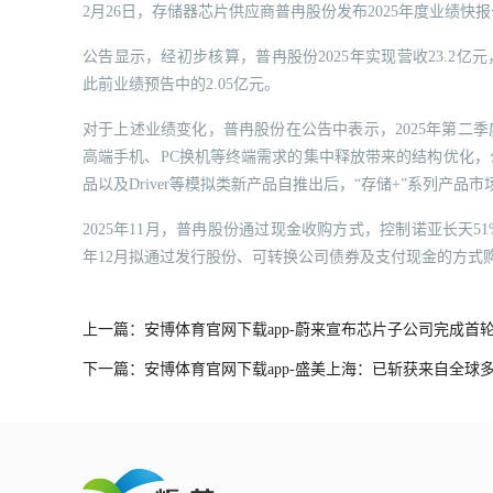
2月26日，存储器芯片供应商普冉股份发布2025年度业绩快
公告显示，经初步核算，普冉股份2025年实现营收23.2亿元，
此前业绩预告中的2.05亿元。
对于上述业绩变化，普冉股份在公告中表示，2025年第二
高端手机、PC换机等终端需求的集中释放带来的结构优化，
品以及Driver等模拟类新产品自推出后，“存储+”系列
2025年11月，普冉股份通过现金收购方式，控制诺亚长天
年12月拟通过发行股份、可转换公司债券及支付现金的方式
上一篇：安博体育官网下载app-蔚来宣布芯片子公司完成首
下一篇：安博体育官网下载app-盛美上海：已斩获来自全