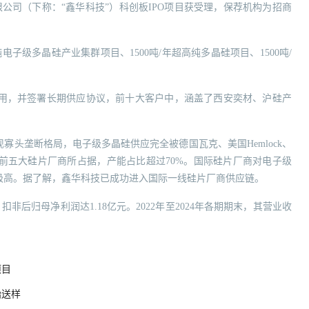
公司（下称：“鑫华科技”）科创板IPO项目获受理，保荐机构为招商
纯电子级多晶硅产业集群项目、1500吨/年超高纯多晶硅项目、1500吨/
用，并签署长期供应协议，前十大客户中，涵盖了西安奕材、沪硅产
寡头垄断格局，电子级多晶硅供应完全被德国瓦克、美国Hemlock、
前五大硅片厂商所占据，产能占比超过70%。国际硅片厂商对电子级
极高。据了解，鑫华科技已成功进入国际一线硅片厂商供应链。
，扣非后归母净利润达1.18亿元。2022年至2024年各期期末，其营业收
项目
始送样