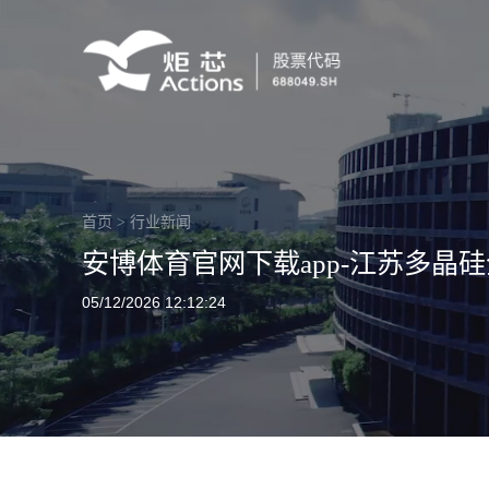
首页
>
行业新闻
安博体育官网下载app-江苏多晶硅
05/12/2026 12:12:24