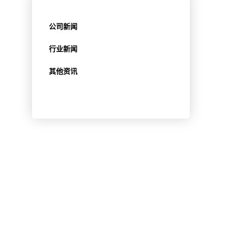
公司新闻
行业新闻
其他资讯