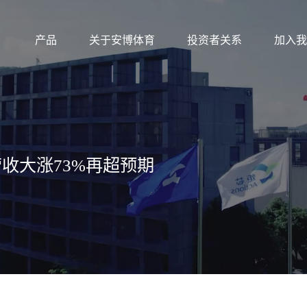
产品
关于安博体育
投资者关系
加入我
营收大涨73%再超预期