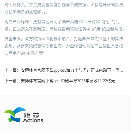
时闭环仿真，并生成高置信度新视角合成数据，大幅提升智驾算法
对长尾场景的处理能力。
树立产业标杆：更有力地证明了国产高端 GPU已跨越“能用”的门
槛，正式迈入在高精度、高负载自动驾驶任务中“好用”的全新阶段。
展望未来，双方将持续深化技术融合，打磨国产算力底座上的算法
表现，共建繁荣的智驾创新生态，为全球自动驾驶产业输出具备核
心竞争力的“中国方案”。
上一篇：安博体育官网下载app-SK海力士与闪迪正式启动下一代存储器“HBF”全球标准化进程
下一篇：安博体育官网下载app-中微半导2025年营收11.22亿元