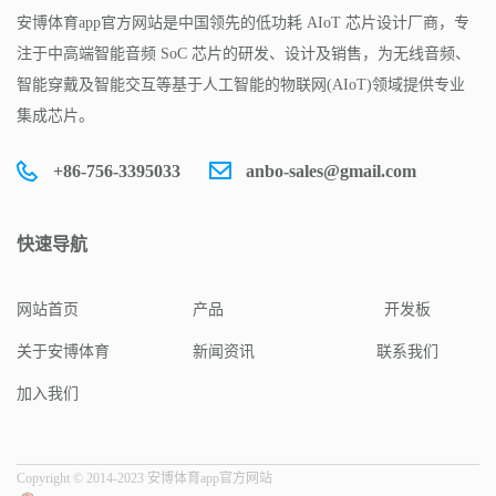
安博体育app官方网站是中国领先的低功耗 AIoT 芯片设计厂商，专
注于中高端智能音频 SoC 芯片的研发、设计及销售，为无线音频、
智能穿戴及智能交互等基于人工智能的物联网(AIoT)领域提供专业
集成芯片。
+86-756-3395033
anbo-sales@gmail.com
快速导航
网站首页
产品
开发板
关于安博体育
新闻资讯
联系我们
加入我们
Copyright © 2014-2023 安博体育app官方网站