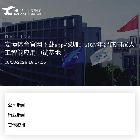
首页
>
行业新闻
安博体育官网下载app-深圳：2027年建成国家人
工智能应用中试基地
05/18/2026 15:17:15
公司新闻
行业新闻
其他资讯