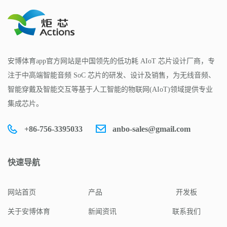
安博体育app官方网站是中国领先的低功耗 AIoT 芯片设计厂商，专
注于中高端智能音频 SoC 芯片的研发、设计及销售，为无线音频、
智能穿戴及智能交互等基于人工智能的物联网(AIoT)领域提供专业
集成芯片。
+86-756-3395033
anbo-sales@gmail.com
快速导航
网站首页
产品
开发板
关于安博体育
新闻资讯
联系我们