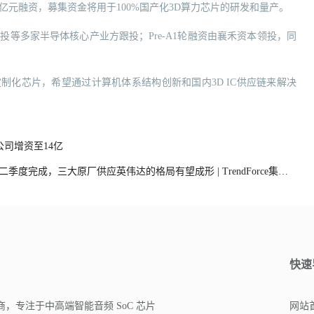
0亿元融资，募集资金将用于100%国产化3D算力芯片的研发和量产。
投等多家半导体核心产业方跟投；Pre-A1轮融资由襄禾资本领投，同
D定制化芯片，希望通过计算机体系结构创新和国内3D IC供应链来解决
公司增资至14亿
下一篇：安博体育官网下载app-预计HBM4验证将于2026年第二季度完成，三大原厂供应英伟达的格局有望成形 | TrendForce集邦咨询
快速
商，专注于中高端智能音频 SoC 芯片
网站