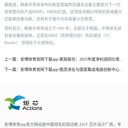
据报道，韩美半导体发布的新型宽幅热压键合设备主要是为下一代
高带宽内存产品HBM5、HBM6打造。这项技术相比传统的高堆叠方
式能够改善功耗，还有利于提升内存容量以及带宽。
资料显示，韩美半导体成立于1980 年，总部位于韩国，半导体先进
封装设备制造商，尤其在HBM（高带宽内存）热压键合（TC
Bonder） 领域处于头部地位。
上一篇：安博体育官网下载app-聚辰股份：2025年度净利润同比增长25.01%
下一篇：安博体育官网下载app-图灵进化与国家集成电路创新中心达成战略合作
安博体育app官方网站是中国领先的低功耗 AIoT 芯片设计厂商，专