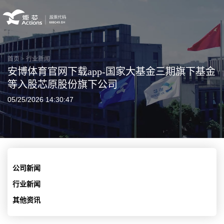
首页
>
行业新闻
安博体育官网下载app-国家大基金三期旗下基金
等入股芯原股份旗下公司
05/25/2026 14:30:47
公司新闻
行业新闻
其他资讯