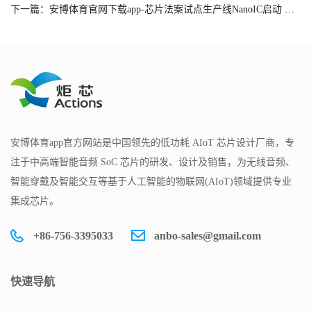
下一篇：安博体育官网下载app-芯片法案试点生产线NanoIC启动 欧盟向其拨款7亿欧元
安博体育app官方网站是中国领先的低功耗 AIoT 芯片设计厂商，专
注于中高端智能音频 SoC 芯片的研发、设计及销售，为无线音频、
智能穿戴及智能交互等基于人工智能的物联网(AIoT)领域提供专业
集成芯片。
+86-756-3395033
anbo-sales@gmail.com
快速导航