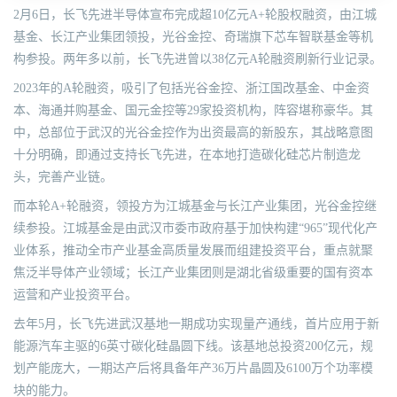
2月6日，长飞先进半导体宣布完成超10亿元A+轮股权融资，由江城
基金、长江产业集团领投，光谷金控、奇瑞旗下芯车智联基金等机
构参投。两年多以前，长飞先进曾以38亿元A轮融资刷新行业记录。
2023年的A轮融资，吸引了包括光谷金控、浙江国改基金、中金资
本、海通并购基金、国元金控等29家投资机构，阵容堪称豪华。其
中，总部位于武汉的光谷金控作为出资最高的新股东，其战略意图
十分明确，即通过支持长飞先进，在本地打造碳化硅芯片制造龙
头，完善产业链。
而本轮A+轮融资，领投方为江城基金与长江产业集团，光谷金控继
续参投。江城基金是由武汉市委市政府基于加快构建“965”现代化产
业体系，推动全市产业基金高质量发展而组建投资平台，重点就聚
焦泛半导体产业领域；长江产业集团则是湖北省级重要的国有资本
运营和产业投资平台。
去年5月，长飞先进武汉基地一期成功实现量产通线，首片应用于新
能源汽车主驱的6英寸碳化硅晶圆下线。该基地总投资200亿元，规
划产能庞大，一期达产后将具备年产36万片晶圆及6100万个功率模
块的能力。