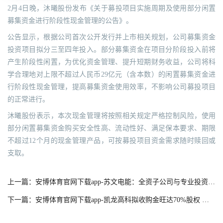
2月4日晚，沐曦股份发布《关于募投项目实施周期及使用部分闲置
募集资金进行阶段性现金管理的公告》。
公告显示，根据公司首次公开发行并上市相关规划，公司募集资金
投资项目拟分三至四年投入。部分募集资金在项目分阶段投入前将
产生阶段性闲置，为优化资金管理、提升短期财务收益，公司将科
学合理地对上限不超过人民币29亿元（含本数）的闲置募集资金进
行阶段性现金管理，提高募集资金使用效率，不影响公司募投项目
的正常进行。
沐曦股份表示，本次现金管理将按照相关规定严格控制风险，使用
部分闲置募集资金购买安全性高、流动性好、满足保本要求、期限
不超过12个月的现金管理产品，可按募投项目资金需求随时赎回或
支取。
上一篇：安博体育官网下载app-苏文电能：全资子公司与专业投资机构共同投资产业基金
下一篇：安博体育官网下载app-凯龙高科拟收购金旺达70%股权 完善具身智能产业链布局