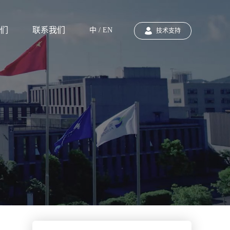
们
联系我们
中 / EN
技术支持