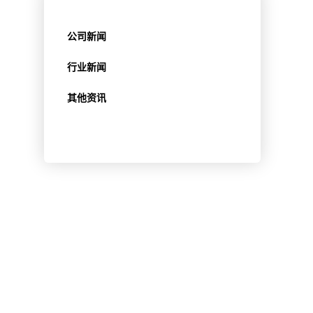
公司新闻
行业新闻
其他资讯