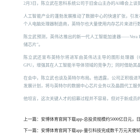
2月3日，陈立武在思科系统公司于旧金山主办的AI峰会上谈到
人工智能产业的蓬勃发展推动了数据中心的快速扩张，引发
个人电脑处理器制造商，英特尔也大量使用内存芯片来进行
陈立武预测，英伟达推出的新一代人工智能加速器——Vera 
储芯片”。
陈立武还宣布英特尔将进军由英伟达主导的图形处理器（
GPU，增强其在人工智能半导体领域的竞争力；同时借助其
在会中，陈立武也谈及英特尔布局。他透露，公司正积极进军G
发展计划，将与英特尔的数据中心芯片业务以及晶圆代工服
他坦言，这次关键人才的招募过程并不容易，但对于新成员
上一篇：安博体育官网下载app-总投资规模约5000亿日元，
下一篇：安博体育官网下载app-量引科技完成数千万元天使