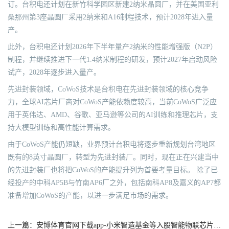
订。台积电还计划在新竹科学园区新建2纳米晶圆厂，并在美国亚利
桑那州第3座晶圆厂采用2纳米和A16制程技术，预计2028年进入量
产。
此外，台积电还计划2026年下半年量产2纳米的性能增强版（N2P）
制程，并继续推进下一代1.4纳米制程的研发，预计2027年启动风险
试产，2028年逐步进入量产。
先进封装领域，CoWoS技术是台积电在先进封装领域的核心竞争
力，全球AI芯片厂商对CoWoS产能依赖度较高，当前CoWoS广泛应
用于英伟达、AMD、谷歌、亚马逊等公司的AI训练和推理芯片，支
持大模型训练和高性能计算需求。
由于CoWoS产能仍短缺，业界预计台积电将逐步重新规划台湾地区
既有的8英寸晶圆厂，转型为先进封装厂。同时，现在正在兴建当中
的先进封装厂也将把CoWoS的产能提升列为首要考量目标。 除了已
经投产的中科AP5B与竹南AP6厂之外，包括南科AP8及嘉义的AP7都
准备增加CoWoS的产能，以进一步满足市场的需求。
上一篇：安博体育官网下载app-小米智造基金等入股智能物联芯片研发商紫光青藤