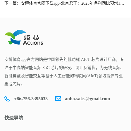
下一篇：安博体育官网下载app-北京君正：2025年净利同比预增1%-10% 存储芯片销售收入同比增长
安博体育app官方网站是中国领先的低功耗 AIoT 芯片设计厂商，专
注于中高端智能音频 SoC 芯片的研发、设计及销售，为无线音频、
智能穿戴及智能交互等基于人工智能的物联网(AIoT)领域提供专业
集成芯片。
+86-756-3395033
anbo-sales@gmail.com
快速导航