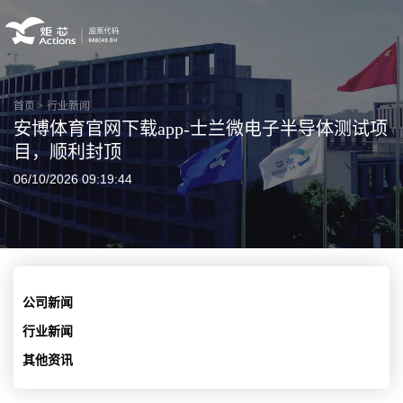
首页
>
行业新闻
安博体育官网下载app-士兰微电子半导体测试项
目，顺利封顶
06/10/2026 09:19:44
公司新闻
行业新闻
其他资讯