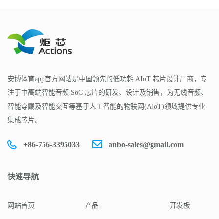
安博体育app官方网站是中国领先的低功耗 AIoT 芯片设计厂商，专
注于中高端智能音频 SoC 芯片的研发、设计及销售，为无线音频、
智能穿戴及智能交互等基于人工智能的物联网(AIoT)领域提供专业
集成芯片。
+86-756-3395033
anbo-sales@gmail.com
快速导航
网站首页
产品
开发板