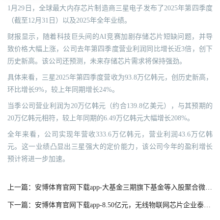
1月29日，全球最大内存芯片制造商三星电子发布了2025年第四季度
（截至12月31日）以及2025年全年业绩。
财报显示，随着科技巨头间的AI竞赛加剧存储芯片短缺问题，并导
致价格大幅上涨，公司去年第四季度营业利润同比增长近3倍，创下
历史新高。该公司还预测，未来存储芯片需求将保持强劲。
具体来看，三星2025年第四季度营收为93.8万亿韩元，创历史新高，
环比增长9%，较上年同期增长24%。
当季公司营业利润为20万亿韩元（约合139.8亿美元），与其预期的
20万亿韩元相符，较上年同期的6.49万亿韩元大幅增长208%。
全年来看，公司实现年营收333.6万亿韩元，营业利润43.6万亿韩
元。这一业绩凸显出三星强大的定价能力，该公司今年的盈利增长
预计将进一步加速。
上一篇：安博体育官网下载app-大基金三期旗下基金等入股聚合微电子公司
下一篇：安博体育官网下载app-8.50亿元，无线物联网芯片企业泰凌微拟收购磐启微