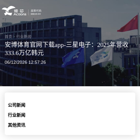
首页
>
行业新闻
安博体育官网下载app-三星电子：2025年营收
333.6万亿韩元
06/12/2026 12:57:26
公司新闻
行业新闻
其他资讯